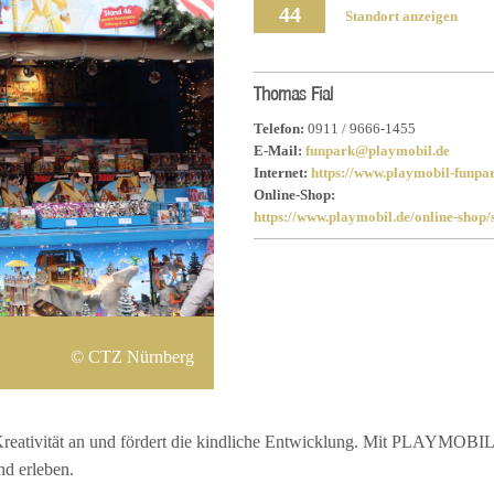
44
Standort anzeigen
Thomas Fial
Telefon:
0911 / 9666-1455
E-Mail:
funpark@playmobil.de
Internet:
https://www.playmobil-funpa
Online-Shop:
https://www.playmobil.de/online-shop/
CTZ Nürnberg
d Kreativität an und fördert die kindliche Entwicklung. Mit PLAYMOBI
nd erleben.