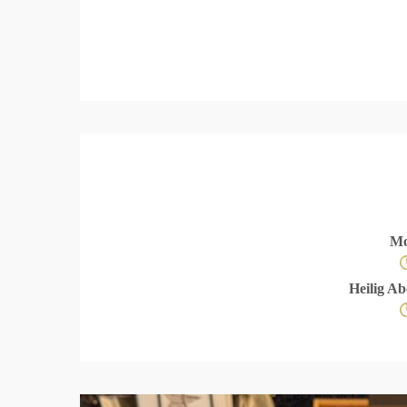
Mo
Heilig A