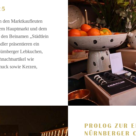
25
n den Marktkaufleuten
f dem Hauptmarkt und dem
 den Beinamen „Städtlein
ler präsentieren ein
 Nürnberger Lebkuchen,
nachtsartikel wie
muck sowie Kerzen,
PROLOG ZUR E
NÜRNBERGER 