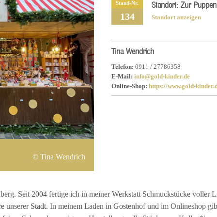
Stand-Nr.
Standort:
Zur Puppen
134
Standort anzeigen
Tina Wendrich
Telefon:
0911 / 27786358
E-Mail:
info@gold-kinder.de
Online-Shop:
https://www.gold-kinder.
Tina Wendrich
rg. Seit 2004 fertige ich in meiner Werkstatt Schmuckstücke voller Lie
unserer Stadt. In meinem Laden in Gostenhof und im Onlineshop gibt 