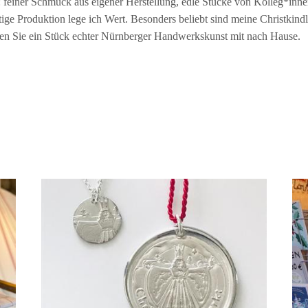
t: feiner Schmuck aus eigener Herstellung, edle Stücke von Kolleg*inne
tige Produktion lege ich Wert. Besonders beliebt sind meine Christkindl
en Sie ein Stück echter Nürnberger Handwerkskunst mit nach Hause.